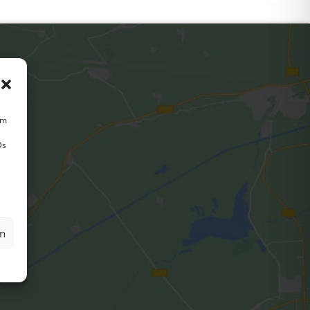
um
Ds
en