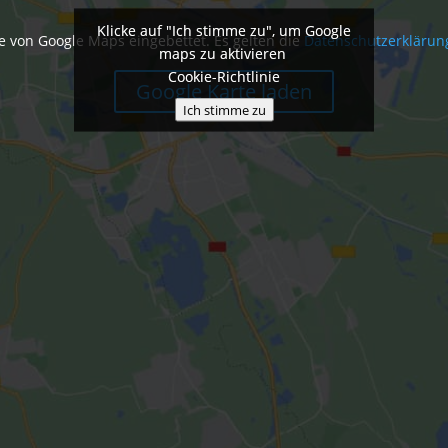
Klicke auf "Ich stimme zu", um Google
Klicke auf "Ich stimme zu", um Google
e von Google Maps eingebettet. Es gelten die
Datenschutzerklärun
maps zu aktivieren
maps zu aktivieren
Cookie-Richtlinie
Cookie-Richtlinie
Google Karte laden
Ich stimme zu
Ich stimme zu