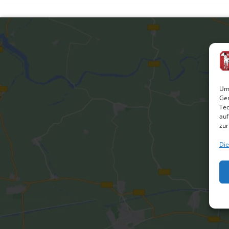
Um 
Ger
Tec
auf
zur
Die